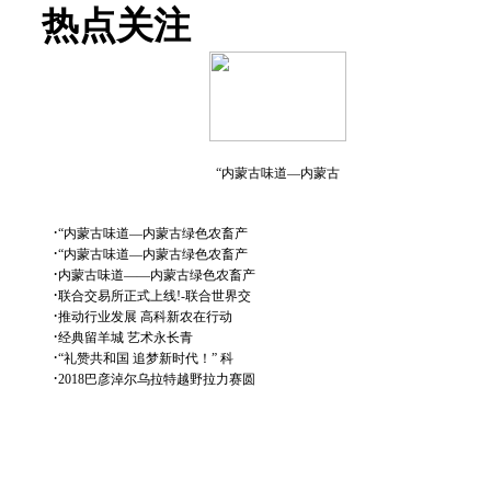
热点关注
“内蒙古味道—内蒙古
·
“内蒙古味道—内蒙古绿色农畜产
·
“内蒙古味道—内蒙古绿色农畜产
·
内蒙古味道——内蒙古绿色农畜产
·
联合交易所正式上线!-联合世界交
·
推动行业发展 高科新农在行动
·
经典留羊城 艺术永长青
·
“礼赞共和国 追梦新时代！” 科
·
2018巴彦淖尔乌拉特越野拉力赛圆