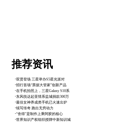
推荐资讯
·
双贤登场 三星举办S5星光派对
·
招行首场“票据大管家”创新产品
·
在手机拍照上，三星Galaxy S10系
·
东风悦达起亚情系盐城捐款300万
·
最佳女神养成类手机已火速出炉
·
续写传奇 跑出无穷动力
·
“舍得”是制作上乘阿胶的核心
·
世界知识产权组织授牌中新知识城