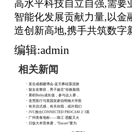
高水平科技自立自强,需要
智能化发展贡献力量,以金
造创新高地,携手共筑数字
编辑:admin
相关新闻
·
直击成都建博会-蓝天豚硅藻泥掀
·
疑女友整容，男子扬言“你换脸我
·
累积Bixby成长值，参与达人赛，
·
圣梵医疗与英国皇家伯明翰大学医
·
有关仪式感，有关你我，或许我们
·
JVC推出CONNECTED PROCAM 2/ 3英
·
广州美食地标——珠江·琶醍又火
·
日饭大本营来袭，“Encore”要为