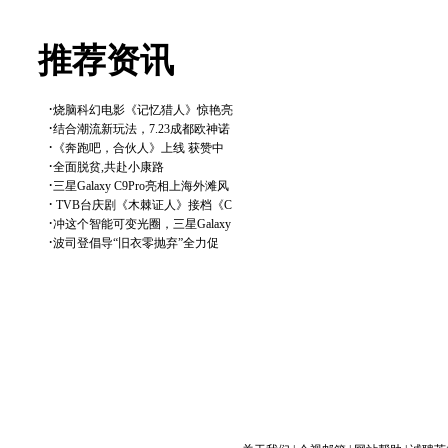
推荐资讯
·
烧脑科幻电影《记忆猎人》惊艳亮
·
结合潮流新玩法，7.23成都欧神诺
·
《奔跑吧，合伙人》上线 获赞中
·
全面脱贫,共赴小康路
·
三星Galaxy C9Pro亮相上海外滩风
·
TVB台庆剧《木棘证人》接档《C
·
冲这个智能可变光圈，三星Galaxy
·
波司登倡导“旧衣零抛弃”全力促