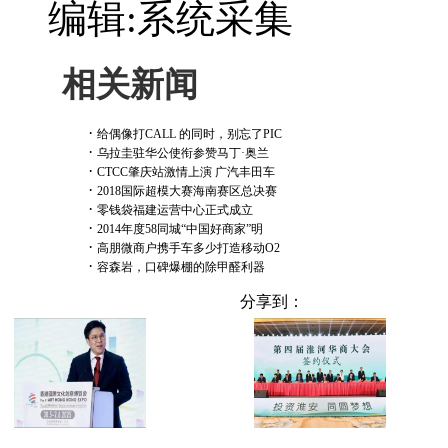
编辑:系统采集
相关新闻
·
给偶像打CALL 的同时，别忘了PIC
·
乌拉圭驻华公使衔参赞马丁·奥兰
·
CTCC肇庆站激情上演 广汽丰田车
·
2018国际超模大赛海南赛区总决赛
·
零钱袋福建运营中心正式成立
·
2014年度58同城“中国好商家”明
·
高朋微商户携手车多少打造移动O2
·
容森岩，口碑爆棚的除甲醛利器
分享到：