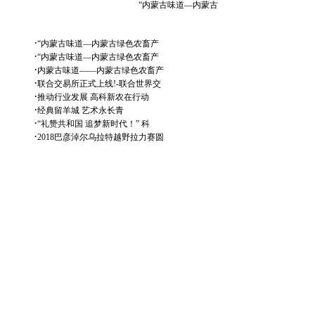
“内蒙古味道—内蒙古
·
“内蒙古味道—内蒙古绿色农畜产
·
“内蒙古味道—内蒙古绿色农畜产
·
内蒙古味道——内蒙古绿色农畜产
·
联合交易所正式上线!-联合世界交
·
推动行业发展 高科新农在行动
·
经典留羊城 艺术永长青
·
“礼赞共和国 追梦新时代！” 科
·
2018巴彦淖尔乌拉特越野拉力赛圆